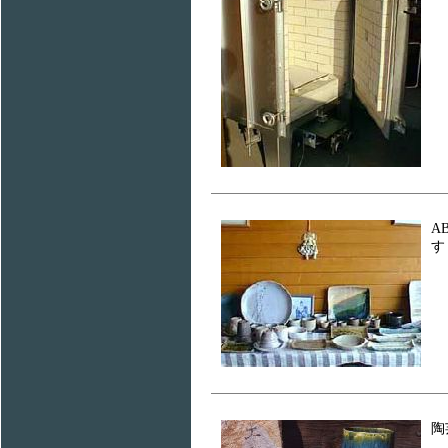
A
す
陶