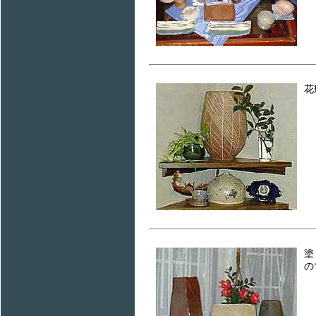
花
塗
の